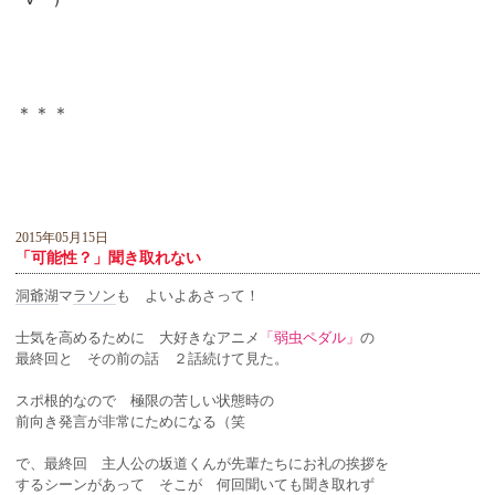
＊＊＊
2015年05月15日
「可能性？」聞き取れない
洞爺湖
マ
ラソン
も よいよあさって！
士気を高めるために 大好きなアニメ
「弱虫ペダル」
の
最終回と その前の話 ２話続けて見た。
スポ根的なので 極限の苦しい状態時の
前向き発言が非常にためになる（笑
で、最終回 主人公の坂道くんが先輩たちにお礼の挨拶を
するシーンがあって そこが 何回聞いても聞き取れず