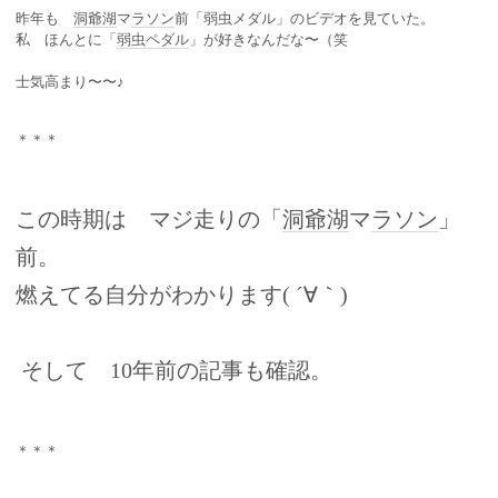
昨年も
洞爺湖
マ
ラソン
前「弱虫メダル」のビデオを見ていた。
私 ほんとに「
弱虫ペダル
」が好きなんだな〜（笑
士気高まり〜〜♪
＊＊＊
この時期は マジ走りの「
洞爺湖
マ
ラソン
」
前。
燃えてる自分がわかります( ´∀｀)
そして 10年前の記事も確認。
＊＊＊